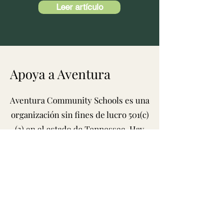
Leer artículo
Apoya a Aventura
Aventura Community Schools es una
organización sin fines de lucro 501(c)
(3) en el estado de Tennessee. Hay
muchas maneras de compartir su
tiempo, talentos y recursos con la
comunidad de Aventura:
Voluntariado: Hay oportunidades de
voluntariado disponibles durante